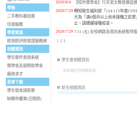
2026/8/4
【校外獎學金】行天宮文教發展促
學務
2026/7/29
轉知衛生福利部「114-115年度CO
二手教科書拍賣
大為「滿6個月以上尚未接種之民眾」
止，請踴躍接種疫苗。
住宿服務
2026/7/29
7/31 (五) 全校網路及資訊系統暫停
學習資源
即測即評即發證服務網
1
2
3
相關資訊
學生郵件查詢系統
學生會相關資訊
獎學金及弱勢助學金
目前無任何相關訊息...
廠商求才
表單下載
新生相關資訊
學生宿舍請假單
缺曠申覆單(日間部)