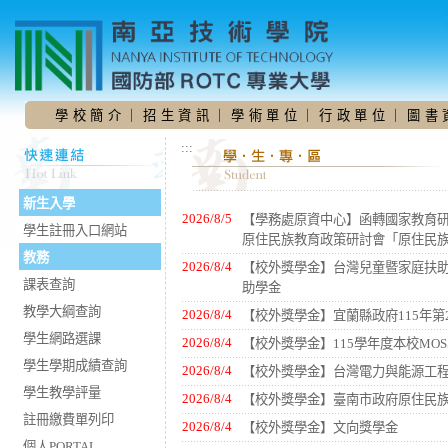
跳
到
主
要
內
容
學 校 簡 介
｜
招 生 資 訊
｜
學 術 單 位
｜
行 政 單 位
｜
圖 書 
區
:::
:::
新生入學
2026/8/5
【學務處原資中心】函轉國家教育研
學生註冊入口網站
原住民族教育政策研討會「原住民
教務
2026/8/4
【校外獎學金】台灣兒童暨家庭扶助
課表查詢
助學金
教學大綱查詢
2026/8/4
【校外獎學金】宜蘭縣政府115年
學生網路選課
2026/8/4
【校外獎學金】115學年度本校MOS
學生學期成績查詢
2026/8/4
【校外獎學金】台灣電力與能源工
學生教學評量
2026/8/4
【校外獎學金】臺南市政府原住民
註冊繳費單列印
2026/8/4
【校外獎學金】文向獎學金
個人PORTAL