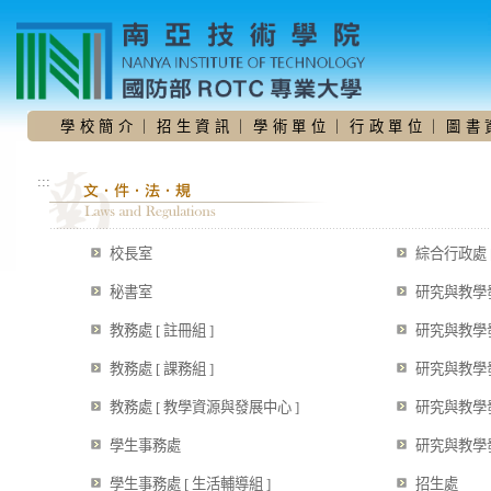
跳
到
主
要
內
容
學 校 簡 介
｜
招 生 資 訊
｜
學 術 單 位
｜
行 政 單 位
｜
圖 書 
區
:::
校長室
綜合行政處 
秘書室
研究與教學
教務處 [ 註冊組 ]
研究與教學發
教務處 [ 課務組 ]
研究與教學發
教務處 [ 教學資源與發展中心 ]
研究與教學發
學生事務處
研究與教學發
學生事務處 [ 生活輔導組 ]
招生處