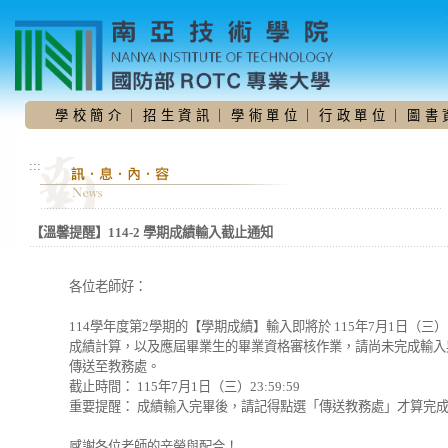
跳
到
主
要
內
容
學 校 簡 介
｜
招 生 資 訊
｜
學 術 單 位
｜
行 政 單 位
｜
圖 書 
區
:::
【溫馨提醒】114-2 學期成績輸入截止通知
各位老師好：
114學年度第2學期的【學期成績】輸入即將於 115年7月1日（三）晚
成績計算，以及應屆畢業生的畢業資格審核作業，請尚未完成輸入
傳送至教務處。
截止時間： 115年7月1日（三）23:59:59
重要提醒： 成績輸入完畢後，請記得點選「傳送教務處」才算完
感謝各位老師的辛勞與配合！