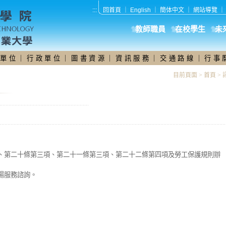
:::
回首頁
｜
English
｜
簡体中文
｜
網站導覽
教師職員
在校學生
未
 單 位
｜
行 政 單 位
｜
圖 書 資 源
｜
資 訊 服 務
｜
交 通 路 線
｜
行 事 
目前頁面 >
首頁
>
項、第二十條第三項、第二十一條第三項、第二十二條第四項及勞工保護規則辦
場服務諮詢。