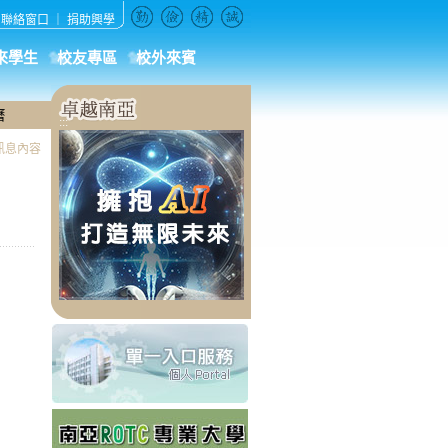
｜
聯絡窗口
｜
捐助興學
來學生
校友專區
校外來賓
曆
:::
訊息內容