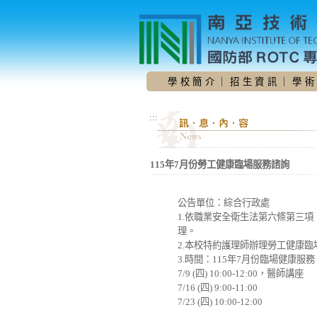
跳
到
主
要
內
容
學 校 簡 介
｜
招 生 資 訊
｜
學 術
區
:::
115年7月份勞工健康臨場服務諮詢
公告單位：綜合行政處
1.依職業安全衛生法第六條第三
理。
2.本校特約護理師辦理勞工健康臨
3.時間：115年7月份臨場健康服務
7/9 (四) 10:00-12:00，醫師講座
7/16 (四) 9:00-11:00
7/23 (四) 10:00-12:00