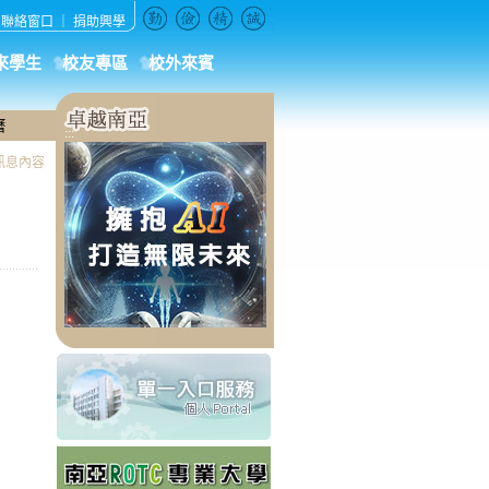
｜
聯絡窗口
｜
捐助興學
來學生
校友專區
校外來賓
曆
:::
訊息內容