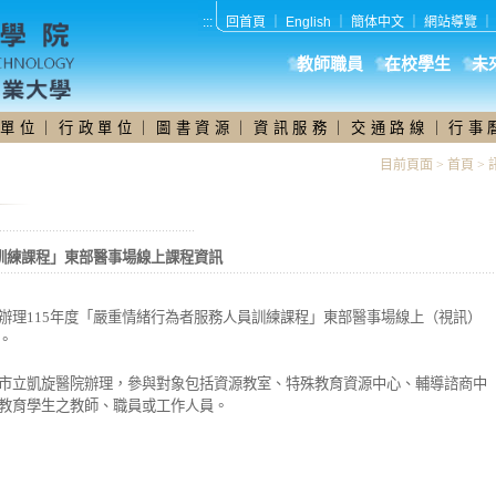
:::
回首頁
｜
English
｜
簡体中文
｜
網站導覽
教師職員
在校學生
未
 單 位
｜
行 政 單 位
｜
圖 書 資 源
｜
資 訊 服 務
｜
交 通 路 線
｜
行 事 
目前頁面 >
首頁
>
員訓練課程」東部醫事場線上課程資訊
辦理115年度「嚴重情緒行為者服務人員訓練課程」東部醫事場線上（視訊）
。
市立凱旋醫院辦理，參與對象包括資源教室、特殊教育資源中心、輔導諮商中
教育學生之教師、職員或工作人員。