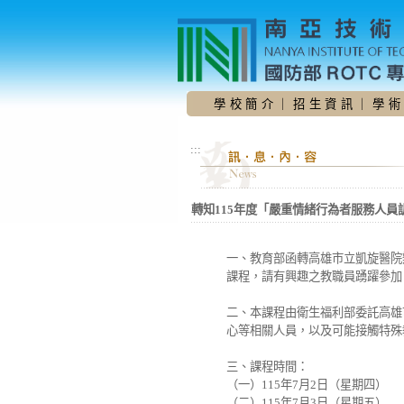
跳
到
主
要
內
容
學 校 簡 介
｜
招 生 資 訊
｜
學 術
區
:::
轉知115年度「嚴重情緒行為者服務人
一、教育部函轉高雄市立凱旋醫院
課程，請有興趣之教職員踴躍參加
二、本課程由衛生福利部委託高雄
心等相關人員，以及可能接觸特殊
三、課程時間：
（一）115年7月2日（星期四）
（二）115年7月3日（星期五）