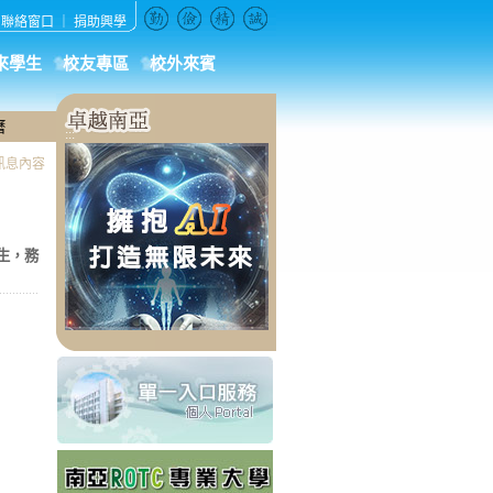
｜
聯絡窗口
｜
捐助興學
來學生
校友專區
校外來賓
曆
:::
訊息內容
生，務