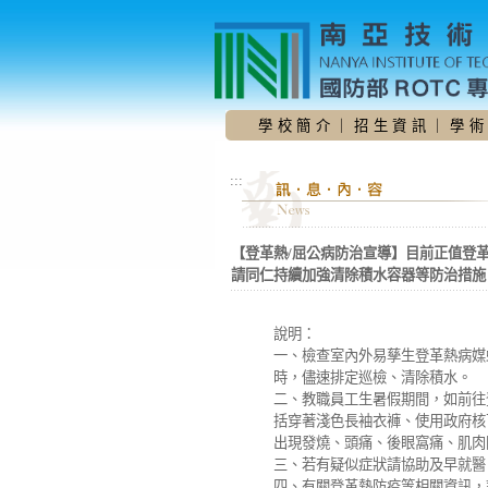
跳
到
主
要
內
容
學 校 簡 介
｜
招 生 資 訊
｜
學 術
區
:::
【登革熱/屈公病防治宣導】目前正值登
請同仁持續加強清除積水容器等防治措施
說明：
一、檢查室內外易孳生登革熱病媒
時，儘速排定巡檢、清除積水。
二、教職員工生暑假期間，如前往
括穿著淺色長袖衣褲、使用政府核可
出現發燒、頭痛、後眼窩痛、肌肉
三、若有疑似症狀請協助及早就醫
四、有關登革熱防疫等相關資訊，請逕至