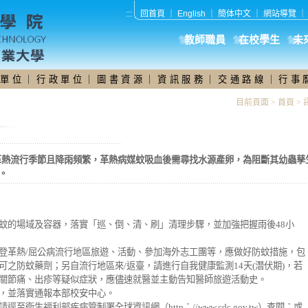
:::
回首頁
｜
English
｜
簡体中文
｜
網站導覽
教師職員
在校學生
未
 單 位
｜
行 政 單 位
｜
圖 書 資 源
｜
資 訊 服 務
｜
交 通 路 線
｜
行 事 
目前頁面 >
首頁
>
革熱流行季節且降雨頻繁，革熱病媒蚊吸血後需尋找水源產卵，為阻斷其幼蟲孳
。
蚊的場域及容器，落實「巡、倒、清、刷」清理步驟，並加強把握雨後48小
登革熱/屈公病流行地區旅遊、活動、參加海外志工團等，應做好防蚊措施，包
之防蚊藥劑；另自流行地區來/返臺，請進行自我健康監測14天(潛伏期)，若
關節痛、出疹等疑似症狀，應儘速就醫並主動告知醫師旅遊活動史。
，並落實通報本部校安中心。
衛生福利部疾病管制署全球資訊網（http：//www.cdc.gov.tw）查閱；或