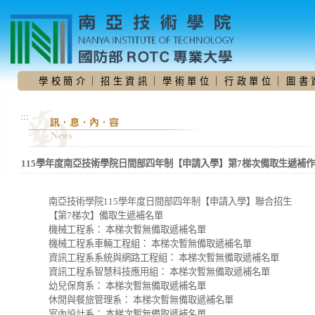
跳
到
主
要
內
容
學 校 簡 介
｜
招 生 資 訊
｜
學 術 單 位
｜
行 政 單 位
｜
圖 書 
區
:::
115學年度南亞技術學院日間部四年制【申請入學】第7梯次備取生遞補
南亞技術學院115學年度日間部四年制【申請入學】聯合招生
【第7梯次】備取生遞補名單
機械工程系： 本梯次暫無備取遞補名單
機械工程系車輛工程組： 本梯次暫無備取遞補名單
資訊工程系系統與網路工程組： 本梯次暫無備取遞補名單
資訊工程系智慧科技應用組： 本梯次暫無備取遞補名單
幼兒保育系： 本梯次暫無備取遞補名單
休閒與餐旅管理系： 本梯次暫無備取遞補名單
室內設計系： 本梯次暫無備取遞補名單