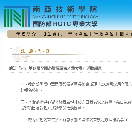
跳
到
主
要
內
容
學 校 簡 介
｜
招 生 資 訊
｜
學 術 單 位
｜
行 政 單 位
｜
圖 書 
區
:::
轉知「2026第13屆全國心智障礙者才藝大賽」活動訊息
一、教育部函轉中華民國智障者家長總會辦理「2026第13屆全
躍報名參加。
二、本活動提供心智障礙者展現才藝與自我表現之舞臺，藉由競賽
競賽項目及報名方式請參閱活動簡章。
三、檢附活動簡章供參，有意參加者請依簡章規定辦理報名事宜。