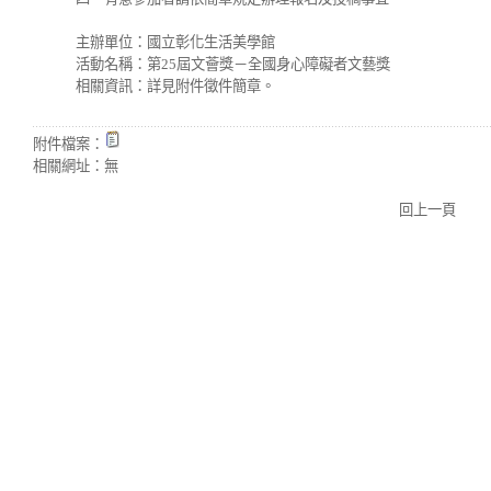
主辦單位：國立彰化生活美學館
活動名稱：第25屆文薈獎－全國身心障礙者文藝獎
相關資訊：詳見附件徵件簡章。
附件檔案：
相關網址：
無
回上一頁