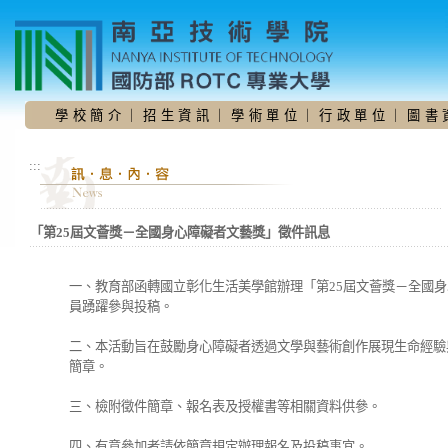
跳
到
主
要
內
容
學 校 簡 介
｜
招 生 資 訊
｜
學 術 單 位
｜
行 政 單 位
｜
圖 書 
區
:::
「第25屆文薈獎－全國身心障礙者文藝獎」徵件訊息
一、教育部函轉國立彰化生活美學館辦理「第25屆文薈獎－全國
員踴躍參與投稿。
二、本活動旨在鼓勵身心障礙者透過文學與藝術創作展現生命經驗
簡章。
三、檢附徵件簡章、報名表及授權書等相關資料供參。
四、有意參加者請依簡章規定辦理報名及投稿事宜。