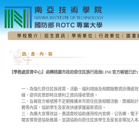
跳
到
主
要
內
容
學 校 簡 介
｜
招 生 資 訊
｜
學 術 單 位
｜
行 政 單 位
｜
圖 書 
區
:::
【學務處原資中心】函轉桃園市政府原住民族行政局LINE官方帳號已於1
一、為強化原住民族政策、活動、福利措施及相關服務資訊傳遞效益，
線，提供民眾即時且便利之資訊接收管道。
二、旨揭官方帳號將不定期推播本市原住民族相關活動、獎補助計
務等內容，協助學生及家長快速掌握最新資訊。
三、為擴大宣導效益，惠請貴校協助運用校內官網、公告欄、電子
關宣導管道協助推廣，並請協助向原住民族學生及家長宣導加入本局