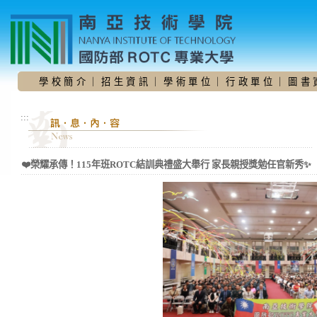
跳
到
主
要
內
容
學 校 簡 介
｜
招 生 資 訊
｜
學 術 單 位
｜
行 政 單 位
｜
圖 書 
區
:::
❤️榮耀承傳！115年班ROTC結訓典禮盛大舉行 家長親授獎勉任官新秀✨