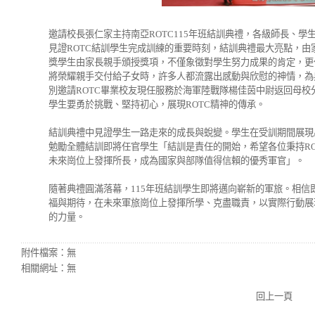
邀請校長張仁家主持南亞ROTC115年班結訓典禮，各級師長、學
見證ROTC結訓學生完成訓練的重要時刻，結訓典禮最大亮點，
獎學生由家長親手頒授獎項，不僅象徵對學生努力成果的肯定，更
將榮耀親手交付給子女時，許多人都流露出感動與欣慰的神情，為
別邀請ROTC畢業校友現任服務於海軍陸戰隊楊佳茵中尉返回母
學生要勇於挑戰、堅持初心，展現ROTC精神的傳承。
結訓典禮中見證學生一路走來的成長與蛻變。學生在受訓期間展現
勉勵全體結訓即將任官學生「結訓是責任的開始，希望各位秉持R
未來崗位上發揮所長，成為國家與部隊值得信賴的優秀軍官」。
隨著典禮圓滿落幕，115年班結訓學生即將邁向嶄新的軍旅。相
福與期待，在未來軍旅崗位上發揮所學、克盡職責，以實際行動展
的力量。
附件檔案：
無
相關網址：
無
回上一頁