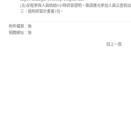
(五)全程參與人員核給6小時研習證明。敬請惠允參加人員公差假
三、檢附研習計畫書1份。
附件檔案：
無
相關網址：
無
回上一頁