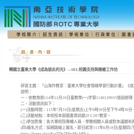
跳
到
主
要
內
容
學 校 簡 介
｜
招 生 資 訊
｜
學 術 單 位
｜
行 政 單 位
｜
圖 書 
區
:::
轉國立臺東大學《成為彼此的光》—SEL校園支持與療癒工作坊
研習主題：「山海作教室：臺東大學社會情緒學習行動計畫」《成
說明：
一、依教育部114年12月16日臺教學(一)字第1140129933號函辦理
二、活動資訊如下：
(一)活動時間：115年7月10日(星期五)上午9時30分至下午4時30分
(二)活動地點：本校校本部圖書資訊館2F C207教室。
(三)參加對象：各大專校院專輔人員、學務相關人員或對本議題有
(四)報名方式：採網路線上報名，即日起至115年6月18日(星期四
https://forms.gle/yFcaTDp78StgMcAB8。