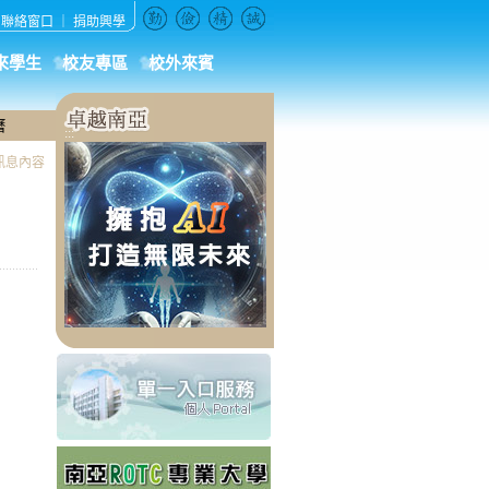
｜
聯絡窗口
｜
捐助興學
來學生
校友專區
校外來賓
曆
:::
訊息內容