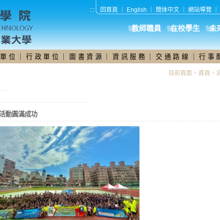
:::
回首頁
｜
English
｜
簡体中文
｜
網站導覽
教師職員
在校學生
未
 單 位
｜
行 政 單 位
｜
圖 書 資 源
｜
資 訊 服 務
｜
交 通 路 線
｜
行 事 
目前頁面 >
首頁
>
活動圓滿成功