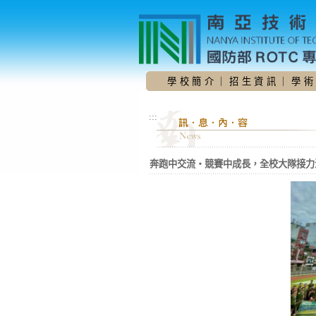
跳
到
主
要
內
容
學 校 簡 介
｜
招 生 資 訊
｜
學 術
區
:::
奔跑中交流・競賽中成長，全校大隊接力