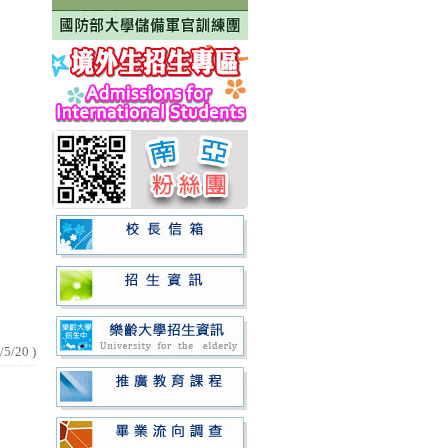
/5/20
)