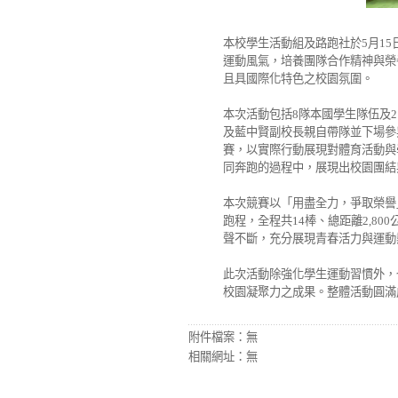
本校學生活動組及路跑社於5月1
運動風氣，培養團隊合作精神與榮
且具國際化特色之校園氛圍。
本次活動包括8隊本國學生隊伍及
及藍中賢副校長親自帶隊並下場參
賽，以實際行動展現對體育活動與
同奔跑的過程中，展現出校園團結
本次競賽以「用盡全力，爭取榮譽
跑程，全程共14棒、總距離2,8
聲不斷，充分展現青春活力與運動
此次活動除強化學生運動習慣外，
校園凝聚力之成果。整體活動圓滿
附件檔案：
無
相關網址：
無