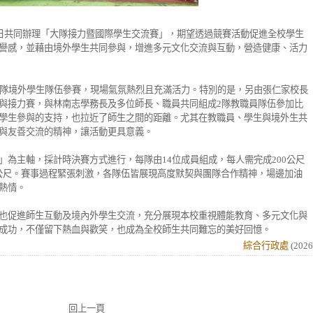
5日共同辦理「大隊接力暨國際學生交流賽」，期望透過競賽活動促進全校學生
譽感，並藉由境外學生共同參與，增進多元文化交流與互動，營造健康、活力
2隊境外學生隊伍參賽，現場氣氛熱烈且充滿活力。特別的是，另由張仁家校長
與接力賽，與林南志學務長及多位師長、職員共同組成2隊教職員隊伍參加比
學生參與的支持，也拉近了師生之間的距離。尤其在教職員、學生與境外生共
與友善交流的精神，讓活動更具意義。
」為主軸，採計時決賽方式進行，每隊由14位成員組成，每人需完成200公尺
00公尺。賽事過程緊張刺激，各隊伍皆展現高度默契與團隊合作精神，場邊加油
熱情。
也促進師生互動及境內外學生交流，充分展現本校重視體能教育、多元文化與
成功，不僅留下熱血與歡笑，也成為全校師生共同難忘的美好回憶。
綜合行政處
(
2026
回上一頁