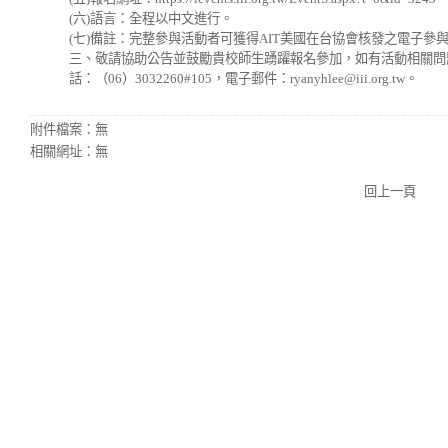
(六)語言：全程以中文進行。
(七)備註：完整參與活動者可獲得AIT美國在台協會核發之電子參
三、敬請協助公告並鼓勵貴校師生踴躍報名參加，如有活動相關問
話：（06）3032260#105，電子郵件：ryanyhlee@iii.org.tw。
附件檔案：
無
相關網址：
無
回上一頁