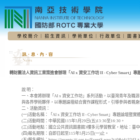
跳
到
主
要
內
容
學 校 簡 介
｜
招 生 資 訊
｜
學 術 單 位
｜
行 政 單 位
｜
圖 書 
區
:::
轉財團法人資訊工業策進會辦理「AI x 資安工作坊 II - Cyber Smart
說 明：
一、本會將辦理「AI x 資安工作坊」系列活動，以臺灣青年及
與各界學術夥伴，以專題論壇結合實作課程形式，引導參與者親身
二、活動資訊：
(一)活動名稱：「AI x 資安工作坊 II - Cyber Smart」專題論壇
(二)活動時間：中華民國115年5月29日(五)13:30至16:30。
(三)活動地點：國立公共資訊圖書館3樓多元學習教室，地址：臺中
(四)報名期限：自即日起至115年5月25日(一)止。
(五)報名網址：https://ievents.iii.org.tw/EventS.aspx?t=0&id=3243