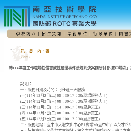
跳
到
主
要
內
容
學 校 簡 介
｜
招 生 資 訊
｜
學 術 單 位
｜
行 政 單 位
｜
圖 書 
區
:::
轉114年度工作職場性侵害或性騷擾事件法院判決案例研討會-臺中場次
說 明：
一、服務日期及時間：可任選一天服務
(一)114年12月2日(二) 08：30-17：30(現場服務志工)
(二)114年12月3日(三) 08：30-17：30(現場服務志工)
(三)114年12月1日(一) 14：00-17：00(廚房志工)
(四)114年12月2日(二) 08：00-17：30(廚房志工)
(五)114年12月3日(三) 08：00-17：30(廚房志工)
二、服務地點：臺中市大墩文化中心B1會議室(臺中市西區英才路60
三、旨揭資料已公告於本會網站，報名方式採網路報名。請至本會網站www.