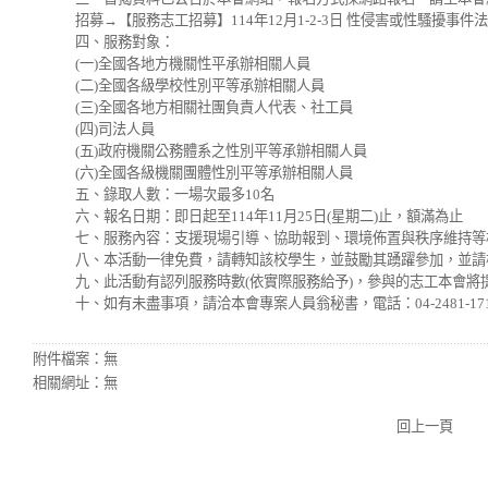
招募→【服務志工招募】114年12月1-2-3日 性侵害或性騷擾
四、服務對象：
(一)全國各地方機關性平承辦相關人員
(二)全國各級學校性別平等承辦相關人員
(三)全國各地方相關社團負責人代表、社工員
(四)司法人員
(五)政府機關公務體系之性別平等承辦相關人員
(六)全國各級機關團體性別平等承辦相關人員
五、錄取人數：一場次最多10名
六、報名日期：即日起至114年11月25日(星期二)止，額滿為止
七、服務內容：支援現場引導、協助報到、環境佈置與秩序維持等
八、本活動一律免費，請轉知該校學生，並鼓勵其踴躍參加，並請
九、此活動有認列服務時數(依實際服務給予)，參與的志工本會將
十、如有未盡事項，請洽本會專案人員翁秘書，電話：04-2481-1717，電
附件檔案：
無
相關網址：
無
回上一頁