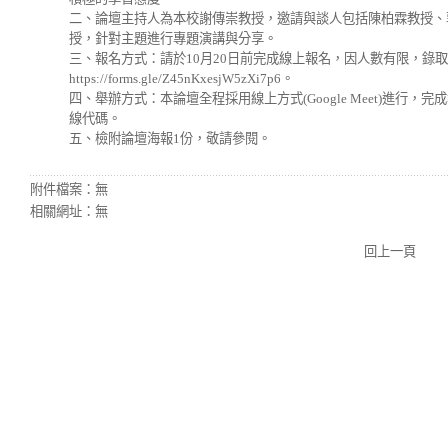
二、論壇主持人為本校謝傳崇教授，邀請與談人包括陳柏霖教授、
授，針對主題進行專題演講與分享。
三、報名方式：請於10月20日前完成線上報名，因人數有限，錄
https://forms.gle/Z45nKxesjW5zXi7p6。
四、舉辦方式：本論壇全程採用線上方式(Google Meet)進行，
線代碼。
五、檢附論壇海報1份，敬請參閱。
附件檔案：
無
相關網址：
無
回上一頁