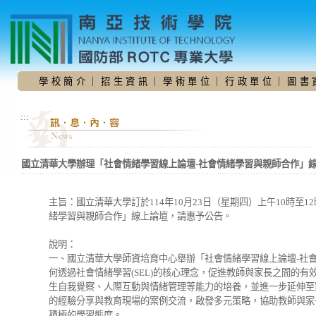
跳
到
主
要
內
容
學 校 簡 介
｜
招 生 資 訊
｜
學 術 單 位
｜
行 政 單 位
｜
圖 書 
區
:::
國立清華大學辦理「社會情緒學習線上論壇-社會情緒學習與親師合作」
主旨：國立清華大學訂於114年10月23日（星期四）上午10時至1
緒學習與親師合作」線上論壇，請惠予公告。
說明：
一、國立清華大學師資培育中心舉辦「社會情緒學習線上論壇-社
何透過社會情緒學習(SEL)的核心理念，促進教師與家長之間的
生自我覺察、人際互動與情緒管理等能力的培養，並進一步延伸至
的經驗分享與教育現場的案例交流，啟發多元策略，協助教師與家
積極的學習態度。