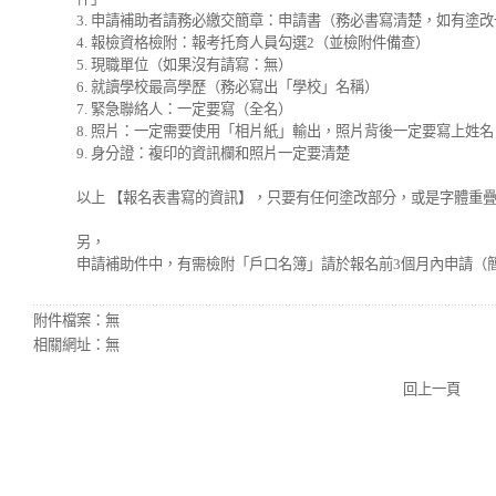
3. 申請補助者請務必繳交簡章：申請書（務必書寫清楚，如有塗
4. 報檢資格檢附：報考托育人員勾選2（並檢附件備查）
5. 現職單位（如果沒有請寫：無）
6. 就讀學校最高學歷（務必寫出「學校」名稱）
7. 緊急聯絡人：一定要寫（全名）
8. 照片：一定需要使用「相片紙」輸出，照片背後一定要寫上姓
9. 身分證：複印的資訊欄和照片一定要清楚
以上 【報名表書寫的資訊】，只要有任何塗改部分，或是字體重
另，
申請補助件中，有需檢附「戶口名簿」請於報名前3個月內申請（簡
附件檔案：
無
相關網址：
無
回上一頁