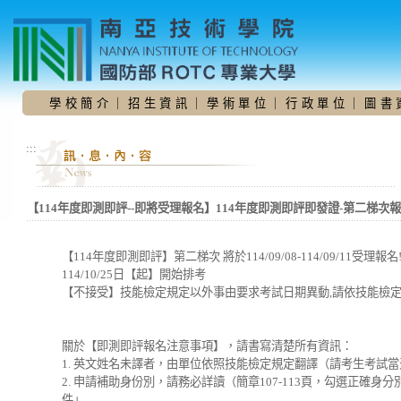
跳
到
主
要
內
容
學 校 簡 介
｜
招 生 資 訊
｜
學 術 單 位
｜
行 政 單 位
｜
圖 書 
區
:::
【114年度即測即評--即將受理報名】114年度即測即評即發證-第二梯次
【114年度即測即評】第二梯次 將於114/09/08-114/09/11受理報名!
114/10/25日【起】開始排考
【不接受】技能檢定規定以外事由要求考試日期異動,請依技能檢
關於【即測即評報名注意事項】，請書寫清楚所有資訊：
1. 英文姓名未譯者，由單位依照技能檢定規定翻譯（請考生考試
2. 申請補助身份別，請務必詳讀（簡章107-113頁，勾選正確
件」