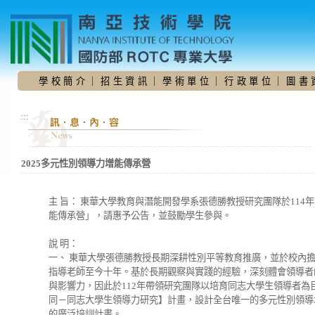
跳
到
主
要
內
容
學 校 簡 介
｜
招 生 資 訊
｜
學 術 單 位
｜
行 政 單 位
｜
圖 書 
區
:::
2025多元性別領導力增能傳承營
主 旨： 東華大學教育與潛能開發學系張德勝教授研究團隊於114年1
能傳承營」，請惠予公告，並鼓勵學生參與。
說 明：
一、 東華大學張德勝教授長期深耕性別平等教育推廣，並於校內擔任同志學生社
指導老師至今十年。基於長期觀察與實踐的經驗，深刻體會領導者
與影響力，因此於112年帶領研究團隊以培育同志大學生領導者
同－同志大學生領導力研究】計畫，設計全台唯一的多元性別領導
的廣泛培訓計畫。