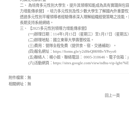
二、 為培育多元性別大學生，提升其領導知能成為具有實踐與包
力增能傳承營】，培力多元性別及性少數大學生了解國內外重要性
透過多元性別平權領導者經驗傳承深入理解組織經營策略之技能，
長期支持系統網絡。
三、 【2025多元性別領導力增能傳承營】
(一)辦理日期：114年1月15日（星期三）至1月17日（星期五
(二)辦理地點：國立東華大學壽豐校區。
(三)費用：營隊全程免費（提供食、宿、交通補助）。
(四)報名網址：https://forms.gle/y2dHeQH69BvYPeyo6
(五)聯絡人：楊小姐、聯絡電話： 0905-310646、電子信箱：juliayan
(六)活動網頁：https://sites.google.com/view/ndhu-vip-lgbt
附件檔案：
無
相關網址：
無
回上一頁