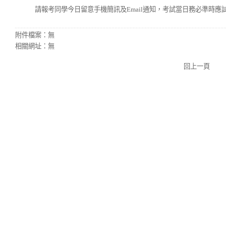
請報考同學今日留意手機簡訊及Email通知，考試當日務必準時應
附件檔案：
無
相關網址：
無
回上一頁