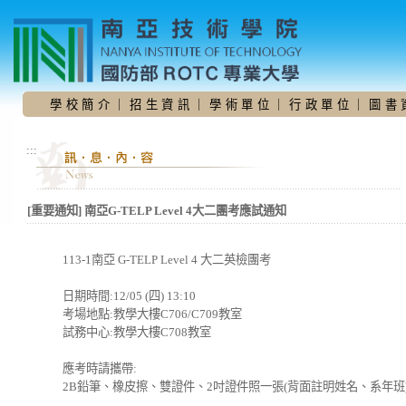
跳
到
主
要
內
容
學 校 簡 介
｜
招 生 資 訊
｜
學 術 單 位
｜
行 政 單 位
｜
圖 書 
區
:::
[重要通知] 南亞G-TELP Level 4大二團考應試通知
113-1南亞 G-TELP Level 4 大二英檢團考
日期時間:12/05 (四) 13:10
考場地點:教學大樓C706/C709教室
試務中心:教學大樓C708教室
應考時請攜帶:
2B鉛筆、橡皮擦、雙證件、2吋證件照一張(背面註明姓名、系年班