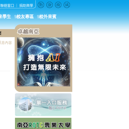
｜
聯絡窗口
｜
捐助興學
來學生
校友專區
校外來賓
曆
:::
訊息內容