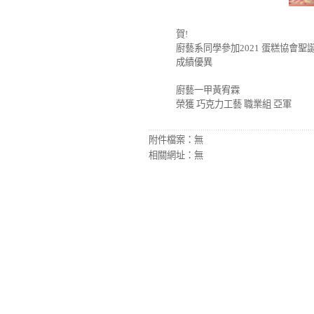
賀!
廚藝系同學參加2021 蛋糕協會
成績優異
廚藝一甲黃宥霖
榮獲 巧克力工藝 職業組 亞軍
附件檔案：
無
相關網址：
無