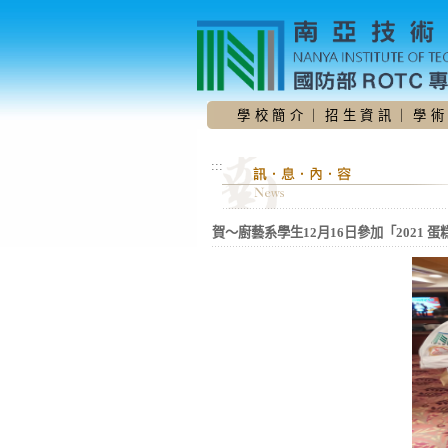
跳
到
主
要
內
容
學 校 簡 介
｜
招 生 資 訊
｜
學 術
區
:::
賀〜廚藝系學生12月16日參加「2021