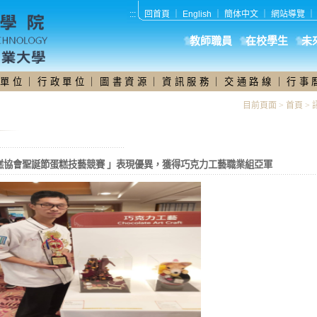
:::
回首頁
｜
English
｜
簡体中文
｜
網站導覽
教師職員
在校學生
未
 單 位
｜
行 政 單 位
｜
圖 書 資 源
｜
資 訊 服 務
｜
交 通 路 線
｜
行 事 
目前頁面 >
首頁
>
 蛋糕協會聖誕節蛋糕技藝競賽 」表現優異，獲得巧克力工藝職業組亞軍