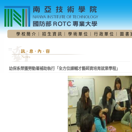
跳
到
主
要
內
容
學 校 簡 介
｜
招 生 資 訊
｜
學 術 單 位
｜
行 政 單 位
｜
圖 書 
區
:::
幼保系榮獲勞動署補助執行「全方位課輔才藝師資培育就業學程」