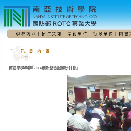
跳
到
主
要
內
容
學 校 簡 介
｜
招 生 資 訊
｜
學 術 單 位
｜
行 政 單 位
｜
圖 書 
區
:::
商管學群舉辦｢2014創新整合服務研討會｣