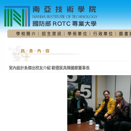
跳
到
主
要
內
容
學 校 簡 介
｜
招 生 資 訊
｜
學 術 單 位
｜
行 政 單 位
｜
圖 書 
區
:::
室內設計系傑出校友介紹 歐德家具陳國都董事長