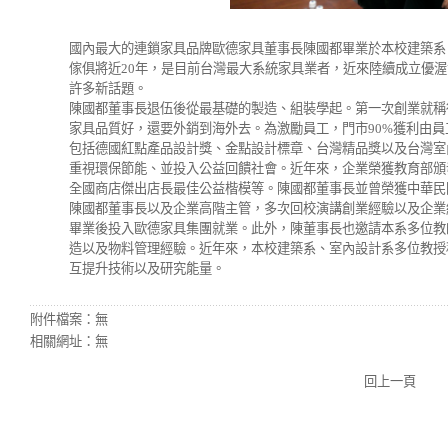
國內最大的連鎖家具品牌歐德家具董事長陳國都畢業於本校建築系
傢俱將近20年，是目前台灣最大系統家具業者，近來陸續成立優
許多新話題。
陳國都董事長退伍後從最基礎的製造、組裝學起。第一次創業就稱
家具品質好，還要外銷到海外去。為激勵員工，門市90%獲利由
包括德國紅點產品設計獎、金點設計標章、台灣精品獎以及台灣室
重視環保節能、並投入公益回饋社會。近年來，企業榮獲教育部頒
全國商店傑出店長最佳公益楷模等。陳國都董事長並曾榮獲中華民
陳國都董事長以及企業高階主管，多次回校演講創業經驗以及企業
畢業後投入歐德家具集團就業。此外，陳董事長也邀請本系多位教
造以及物料管理經驗。近年來，本校建築系、室內設計系多位教授
互提升技術以及研究能量。
附件檔案：
無
相關網址：
無
回上一頁