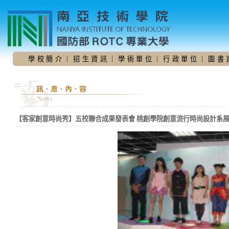
跳
到
主
要
內
容
學 校 簡 介
｜
招 生 資 訊
｜
學 術 單 位
｜
行 政 單 位
｜
圖 書 
區
:::
【客家創意時尚秀】五校聯合成果發表會 桃創學院創意流行時尚設計系