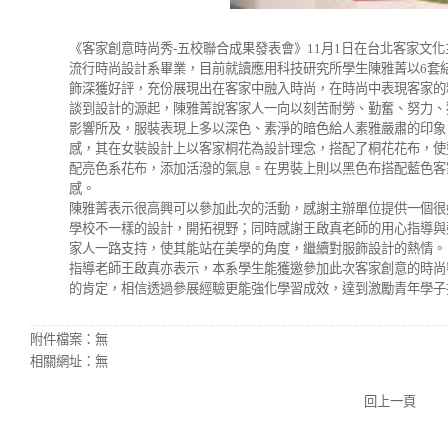
《客家創意時尚秀-五校聯合成果發表會》11月1日在台北客家文化
流行時尚設計系畢業，目前就讀應用科技研究所學生陳雅菁以6套
飾深獲好評，充份展現出在客家中融入時尚，在時尚中表現客家的
談到設計的源起，陳雅菁說客家人一向以刻苦耐勞、勤奮、努力、
影響所及，服裝表現上多以深色、素淨的暗色給人素雅嚴肅的印象
感，其在女裝設計上以客家桐花為設計理念，搭配了桐花花布，使
配亮色系花布，添加活潑的氣息。在男裝上則以黑色布搭配藍色客
感。
陳雅菁表示很高興可以參加此次的活動，感謝主辦單位提供一個很
學校不一樣的設計，開拓視野；同時感謝王啟真老師的用心指導與
家人一路支持，使其能站在美學的角度，繼續對服飾設計的熱情。
指導老師王啟真亦表示，本系學生能獲邀參加此次客家創意的時尚
的肯定，相信透過參展經驗更能強化學習成效，達到激勵青年學子
附件檔案：
無
相關網址：
無
回上一頁