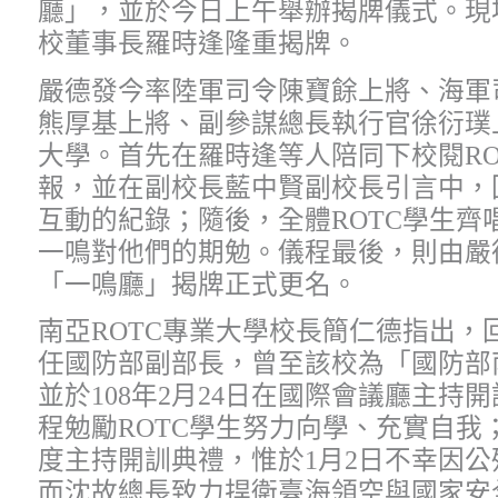
廳」，並於今日上午舉辦揭牌儀式。現
校董事長羅時逢隆重揭牌。
嚴德發今率陸軍司令陳寶餘上將、海軍
熊厚基上將、副參謀總長執行官徐衍璞上
大學。首先在羅時逢等人陪同下校閱RO
報，並在副校長藍中賢副校長引言中，
互動的紀錄；隨後，全體ROTC學生齊
一鳴對他們的期勉。儀程最後，則由嚴
「一鳴廳」揭牌正式更名。
南亞ROTC專業大學校長簡仁德指出，回
任國防部副部長，曾至該校為「國防部南
並於108年2月24日在國際會議廳主持
程勉勵ROTC學生努力向學、充實自我；
度主持開訓典禮，惟於1月2日不幸因
而沈故總長致力捍衛臺海領空與國家安