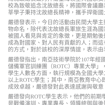
校為致敬追念沈故總長，將國際會議廳
莘學子秉持沈故總長精神，攜手捍衛國
嚴德發表示，今日的活動由民間大學主
物命名，除代表沈故總長軍旅生涯為國
被國人看見與肯定的象徵，更是期勉後
成為對國家、對人民有貢獻的人；而這
的方式，對於該校的深厚情誼，表示由
嚴德發指出，南亞技術學院於107年經
儲備軍官訓練團（ROTC）專業大學」
學生人數各方面，執行規模為全國大學之
以上ROTC學生；其中，南亞教育中心即
成效卓越，嚴德發對此表達感謝與敬意
嚴德發向ROTC學生表示，他們的前期
是戰備演訓、專業專長、領導統御與後