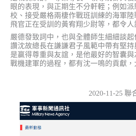
眼的表現，與正期生不分軒輊；例如派
校、接受嚴格兩棲作戰班訓練的海軍陸
飛官正在受訓的黃宥翔少尉等，都令人
嚴德發致詞中，也與全體師生細細談起
讚沈故總長在謙謙君子風範中帶有堅持
是贏得尊重與友誼，是他最好的智囊與
戰機建軍的過程，都有沈一鳴的貢獻，
2020-11-