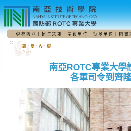
跳
到
主
要
內
容
學 校 簡 介
｜
招 生 資 訊
｜
學 術 單 位
｜
行 政 單 位
｜
圖 書 
區
:::
南亞ROTC專業大學
各軍司令到齊